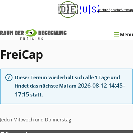
Navigation
🇩🇪
🇺🇸
überspringen
Leichte Sprache
Sitemap
Menu
FreiCap
Dieser Termin wiederholt sich alle 1 Tage und
2026-08-12 14:45–
findet das nächste Mal am
17:15
statt.
Jeden Mittwoch und Donnerstag