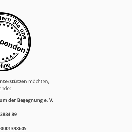
unterstützen
möchten,
ende:
aum der Begegnung e. V.
 3884 89
00001398605