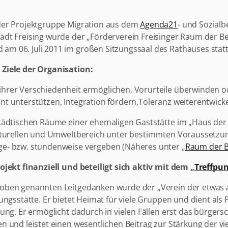
der Projektgruppe Migration aus dem
Agenda21
- und Sozialb
dt Freising wurde der „Förderverein Freisinger Raum der Be
 06. Juli 2011 im großen Sitzungssaal des Rathauses statt
Ziele der Organisation:
hrer Verschiedenheit ermöglichen, Vorurteile überwinden o
t unterstützen, Integration fördern,Toleranz weiterentwick
tädtischen Räume einer ehemaligen Gaststätte im „Haus der
ulturellen und Umweltbereich unter bestimmten Voraussetzu
e- bzw. stundenweise vergeben (Näheres unter „
Raum der 
ojekt finanziell und beteiligt sich aktiv mit dem „
Treffpu
oben genannten Leitgedanken wurde der „Verein der etwas an
ungsstätte. Er bietet Heimat für viele Gruppen und dient als
ung. Er ermöglicht dadurch in vielen Fällen erst das bürger
 und leistet einen wesentlichen Beitrag zur Stärkung der vi