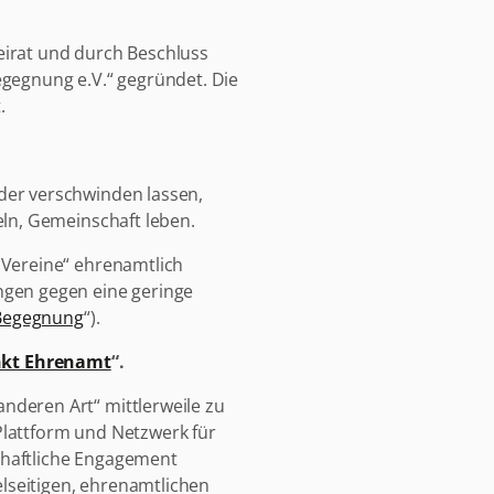
eirat und durch Beschluss
gegnung e.V.“ gegründet. Die
.
der verschwinden lassen,
eln, Gemeinschaft leben.
 Vereine“ ehrenamtlich
ngen gegen eine geringe
Begegnung
“).
nkt Ehrenamt
“.
deren Art“ mittlerweile zu
 Plattform und Netzwerk für
schaftliche Engagement
elseitigen, ehrenamtlichen