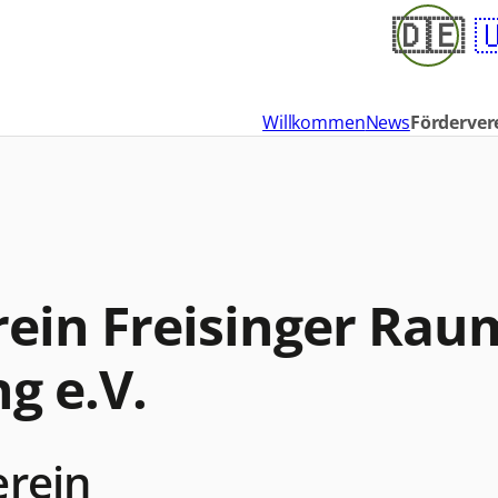
🇩🇪

Willkommen
News
Förderver
ein Freisinger Rau
g e.V.
erein