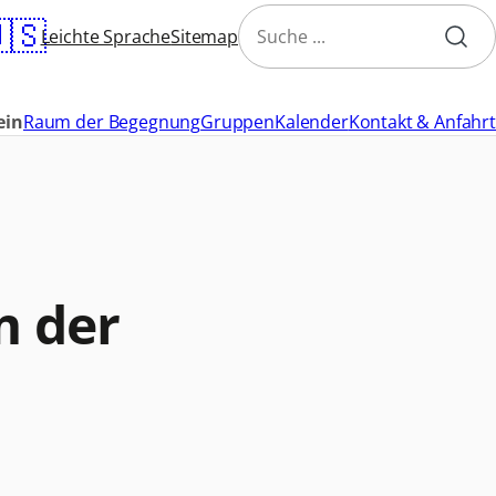
Navigation
Suche
🇸
überspringen
Leichte Sprache
Sitemap
ein
Raum der Begegnung
Gruppen
Kalender
Kontakt & Anfahrt
m der