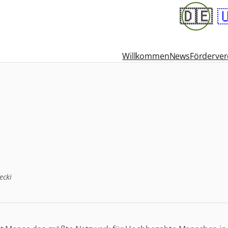
🇩🇪

Willkommen
News
Förderver
ecki