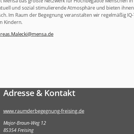
ist Mensa das größte Netzwerk für Hochbegabte Menschen in 
ektuell und sozial stimulierende Atmosphäre und bieten ihne
sch. Im Raum der Begegnung veranstalten wir regelmäßig IQ-
n Kindern.
reas.Malecki@mensa.de
Adresse & Kontakt
www.raumderbegegnung-freising.de
Major-Braun-Weg 12
85354 Freising