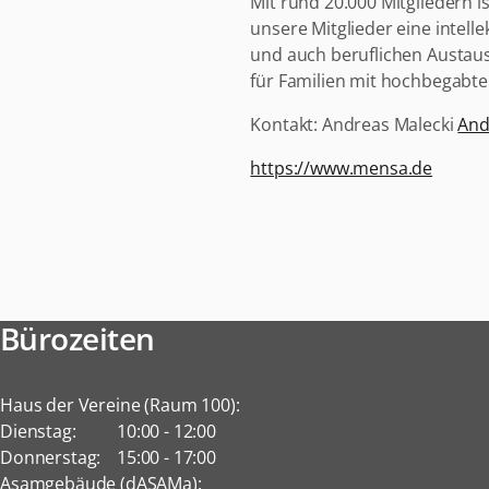
Mit rund 20.000 Mitgliedern 
unsere Mitglieder eine intell
und auch beruflichen Austau
für Familien mit hochbegabte
Kontakt: Andreas Malecki
And
https://www.mensa.de
Bürozeiten
Haus der Vereine (Raum 100):
Dienstag:
10:00
-
12:00
Donnerstag:
15:00
-
17:00
Asamgebäude (dASAMa):