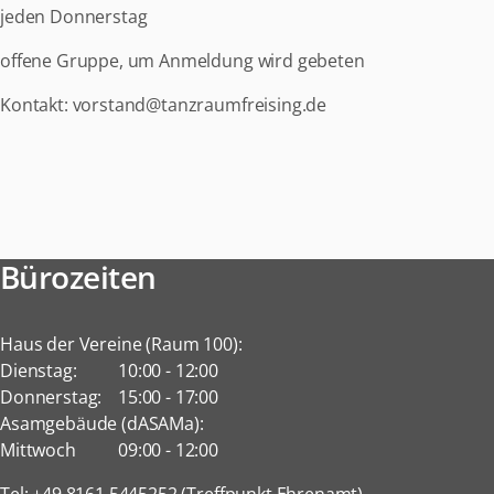
jeden Donnerstag
offene Gruppe, um Anmeldung wird gebeten
Kontakt: vorstand@tanzraumfreising.de
Bürozeiten
Haus der Vereine (Raum 100):
Dienstag:
10:00
-
12:00
Donnerstag:
15:00
-
17:00
Asamgebäude (dASAMa):
Mittwoch
09:00
-
12:00