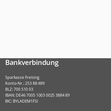
Bankverbindung
Sparkasse Freising
Konto-Nr.: 253 88 489
BLZ: 700 510 03
IBAN: DE46 7005 1003 0025 3884 89
BIC: BYLADEM1FSI